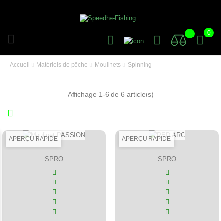
0
Accueil
Matériels de pêche
Moulinets
Spinning
Affichage 1-6 de 6 article(s)
APERÇU RAPIDE
APERÇU RAPIDE
SPRO
SPRO