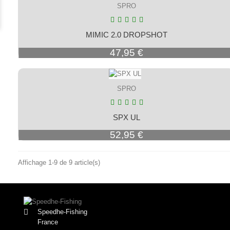
SPRO
MIMIC 2.0 DROPSHOT
Prix
47,95 €
SPRO
SPX UL
Prix
52,95 €
Affichage 1-9 de 9 article(s)
Speedhe-Fishing
France