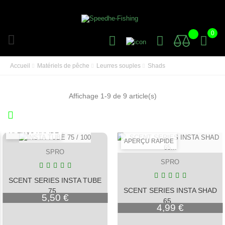
0
Accueil
Matériels de pêche
Leurres souples
Shads
Affichage 1-9 de 9 article(s)
APERÇU RAPIDE
APERÇU RAPIDE
SPRO
SPRO
SCENT SERIES INSTA TUBE
SCENT SERIES INSTA SHAD
75...
Prix
5,50 €
65...
Prix
4,99 €