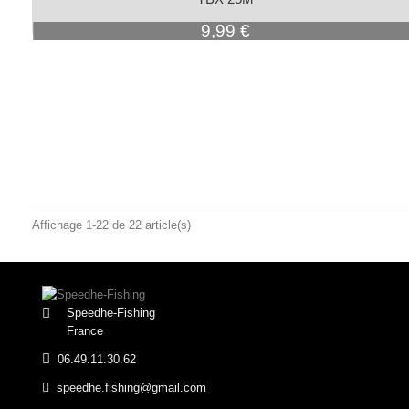
Prix
9,99 €
Affichage 1-22 de 22 article(s)
Speedhe-Fishing
France
06.49.11.30.62
speedhe.fishing@gmail.com