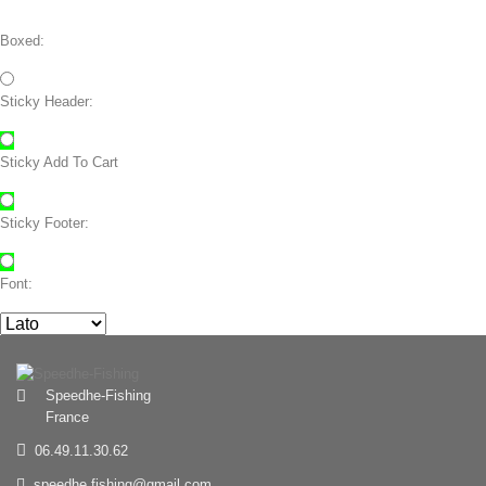
Boxed:
Sticky Header:
Sticky Add To Cart
Sticky Footer:
Font:
Speedhe-Fishing
France
06.49.11.30.62
speedhe.fishing@gmail.com