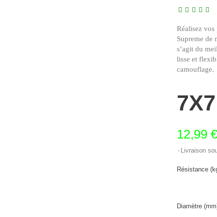
Réalisez vos
Supreme de ma
s’agit du meil
lisse et flexi
camouflage.
7X
12,99 
Livraison so
Résistance (kg
Diamètre (mm)