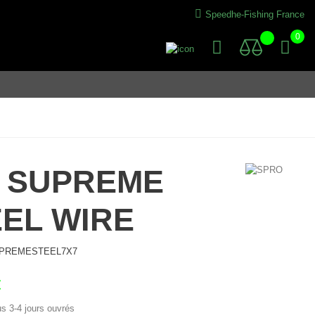
Speedhe-Fishing France
0
7 SUPREME
EL WIRE
PREMESTEEL7X7
€
us 3-4 jours ouvrés