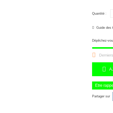
Quantité :
Guide des t
Dépêchez-vou

Derniers
A
Etre rapp
Partager sur