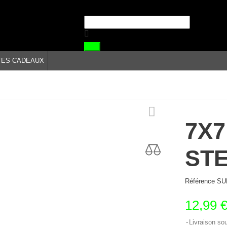
TES CADEAUX
7X
STE
Référence
SU
12,99 
Livraison so