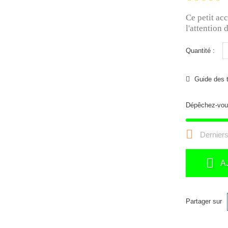
Ce petit acc
l'attention 
Quantité :
Guide des t
Dépêchez-vou

Derniers
A
Partager sur