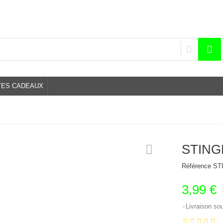
TES CADEAUX
STING
Référence
ST
3,99 €
Livraison so