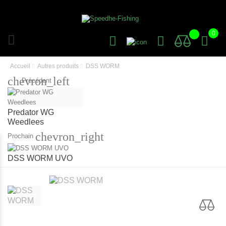
0
Accueil
Autres produits
DSS WORM
chevron_left
Précédent
Predator WG
Weedlees
chevron_right
Prochain
DSS WORM UVO