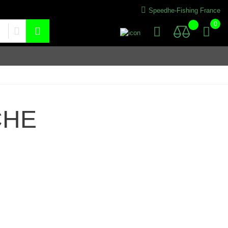
Speedhe-Fishing France
0
CHE