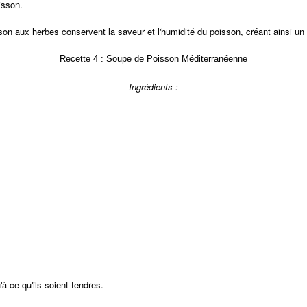
isson.
son aux herbes conservent la saveur et l'humidité du poisson, créant ainsi un 
Recette 4 : Soupe de Poisson Méditerranéenne
Ingrédients :
u'à ce qu'ils soient tendres.
aissez mijoter pendant environ 30 minutes.