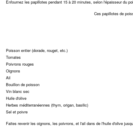
Enfournez les papillotes pendant 15 à 20 minutes, selon l'épaisseur du po
Ces papillotes de pois
Poisson entier (dorade, rouget, etc.)
Tomates
Poivrons rouges
Oignons
Ail
Bouillon de poisson
Vin blanc sec
Huile d'olive
Herbes méditerranéennes (thym, origan, basilic)
Sel et poivre
Faites revenir les oignons, les poivrons, et l'ail dans de l'huile d'olive jusq
Ajoutez les tomates, le poisson, le vin blanc et le bouillon de poisson. L