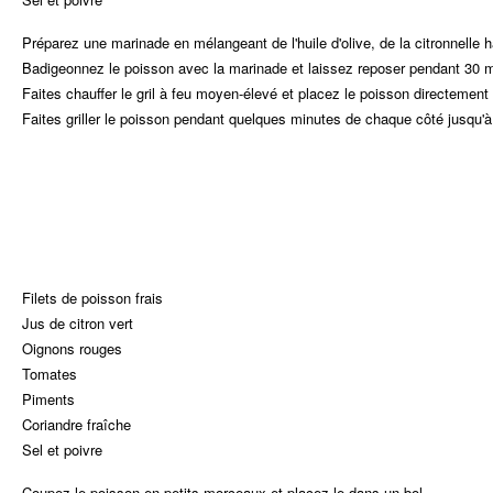
Préparez une marinade en mélangeant de l'huile d'olive, de la citronnelle ha
Badigeonnez le poisson avec la marinade et laissez reposer pendant 30 m
Faites chauffer le gril à feu moyen-élevé et placez le poisson directement s
Faites griller le poisson pendant quelques minutes de chaque côté jusqu'à ce
Filets de poisson frais
Jus de citron vert
Oignons rouges
Tomates
Piments
Coriandre fraîche
Sel et poivre
Coupez le poisson en petits morceaux et placez-le dans un bol.