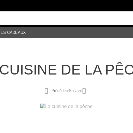
TES CADEAUX
 CUISINE DE LA PÊ


Précédent
Suivant