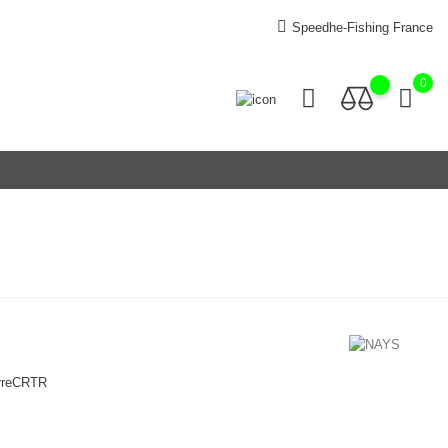
Speedhe-Fishing France
0
urreCRTR