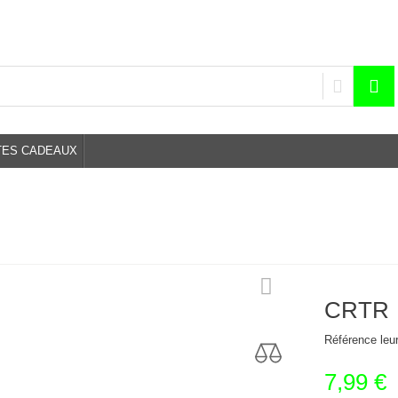
TES CADEAUX
CRTR
Référence
le
7,99 €