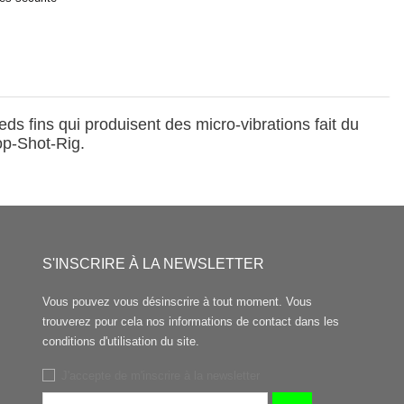
ds fins qui produisent des micro-vibrations fait du
op-Shot-Rig.
S'INSCRIRE À LA NEWSLETTER
Vous pouvez vous désinscrire à tout moment. Vous
trouverez pour cela nos informations de contact dans les
conditions d'utilisation du site.
J'accepte de m'inscrire à la newsletter