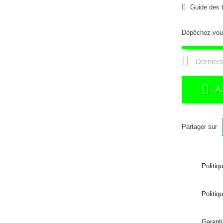
Guide des t
Dépêchez-vou

Derniers
A
Partager sur
Politiq
Politiq
Garanti