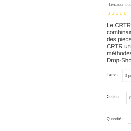
Livraison so
Le CRTR e
combinai
des pieds
CRTR un c
méthodes
Drop-Sho
Taille :
Couleur :
Quantité :