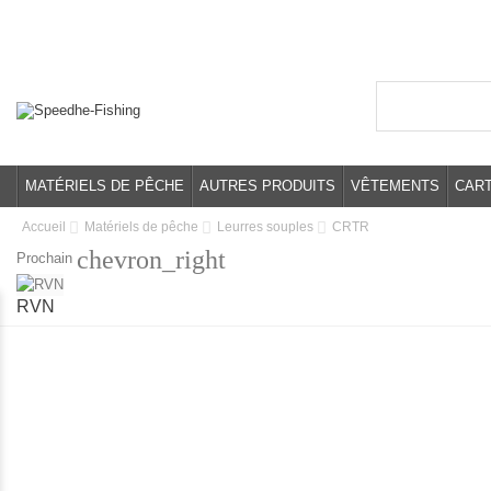
MATÉRIELS DE PÊCHE
AUTRES PRODUITS
VÊTEMENTS
CAR
Accueil
Matériels de pêche
Leurres souples
CRTR
chevron_right
Prochain
RVN