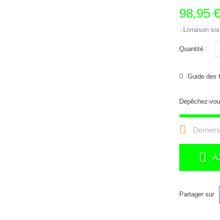
98,95 
Livraison so
Quantité :
Guide des t
Dépêchez-vou

Derniers
A
Partager sur