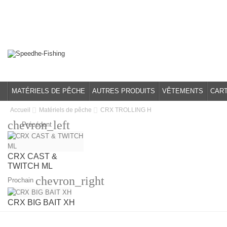
MATÉRIELS DE PÊCHE
AUTRES PRODUITS
VÊTEMENTS
CAR
Accueil
Matériels de pêche
CRX TROLLING H
chevron_left
Précédent
CRX CAST &
TWITCH ML
chevron_right
Prochain
CRX BIG BAIT XH