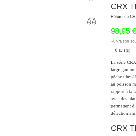
CRX T
Référence
CR
98,95 
Livraison so
0 avis(s)
La série CRX
large gamme c
pêche ultra-
au poisson mo
rapport à la 
avec des blan
permettent d'a
détection af
CRX T