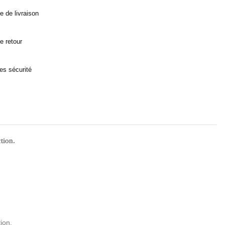
ue de livraison
ue retour
es sécurité
tion.
ion.