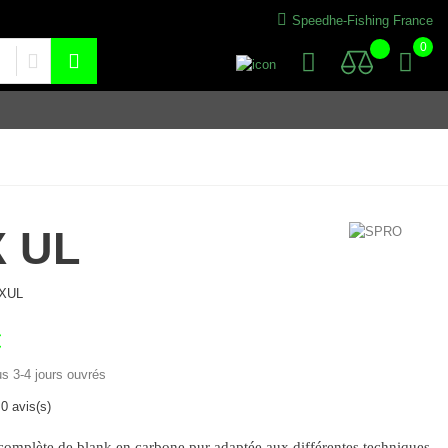
Speedhe-Fishing France
0
 UL
XUL
€
us 3-4 jours ouvrés
0 avis(s)
mplète de blank en carbone pur adaptée aux différentes techniques