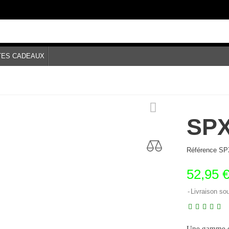
TES CADEAUX
SPX
Référence
SP
52,95 
Livraison so
Une gamme co