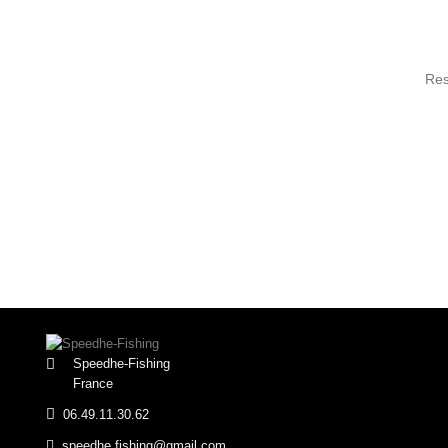
Res
Speedhe-Fishing
France
06.49.11.30.62
speedhe.fishing@gmail.com