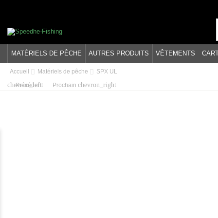
MATÉRIELS DE PÊCHE
AUTRES PRODUITS
VÊTEMENTS
CAR
Accueil
Matériels de pêche
SPX UL
chevron_left
chevron_right
Précédent
Prochain