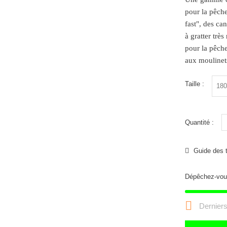
pour la pêch
fast", des ca
à gratter tr
pour la pêch
aux moulinet
Taille :
Quantité :
Guide des t
Dépêchez-vou

Derniers