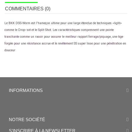
COMMENTAIRES (0)
Le BKK DSS-Worm est l'hameçon ultime pour une large étendue de techniques «light»
comme le Drop- sot et le Split Shot. Les caractéristiques comprennent une pointe
tranchante comme un rasoir pour assurer le meilleur rapport ferrage/piquage, une tige
forgée pour une résistance accrue et le revêtement SS super lisse pour une pénétration en
douceur
INFORMATIONS
NOTRE SOCIÉTÉ
S'INSCRIRE À LA NEWSLETTER