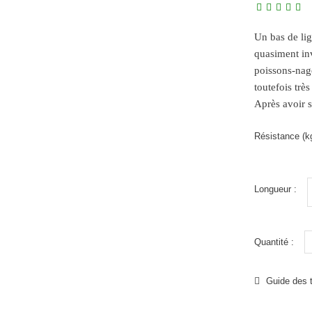
Un bas de lig
quasiment inv
poissons-nage
toutefois tre
Après avoir s
Résistance (kg
Longueur :
Quantité :
Guide des t