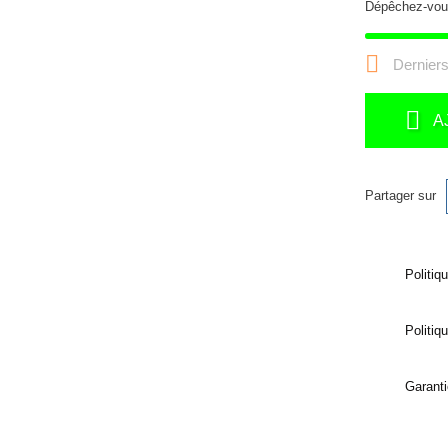
Dépêchez-vou

Derniers
A
Partager sur
Politiq
Politiq
Garanti