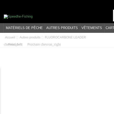
MATÉRIELS DE PÊCHE
AUTRES PRODUITS
VÊTEMENTS
CAR
Accueil
Autres produits
FLUOROCARBONE LEADER
chevron_left
chevron_right
Précédent
Prochain