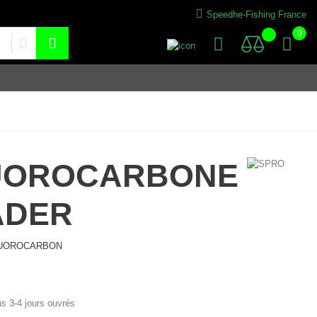
Speedhe-Fishing France
0
UOROCARBONE
ADER
UOROCARBON
us 3-4 jours ouvrés