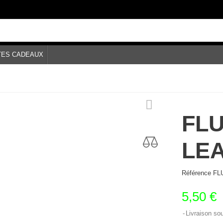
TES CADEAUX
FL
LE
Référence
FL
5,50 €
Livraison so