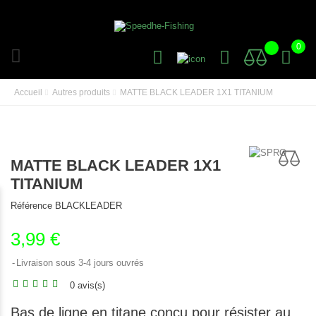
0
Accueil
Autres produits
MATTE BLACK LEADER 1X1 TITANIUM
MATTE BLACK LEADER 1X1
TITANIUM
Référence
BLACKLEADER
3,99 €
Livraison sous 3-4 jours ouvrés
0 avis(s)
Bas de ligne en titane conçu pour résister au